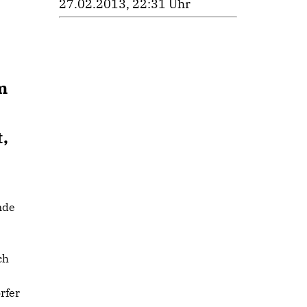
27.02.2013, 22:31 Uhr
m
,
nde
ch
rfer