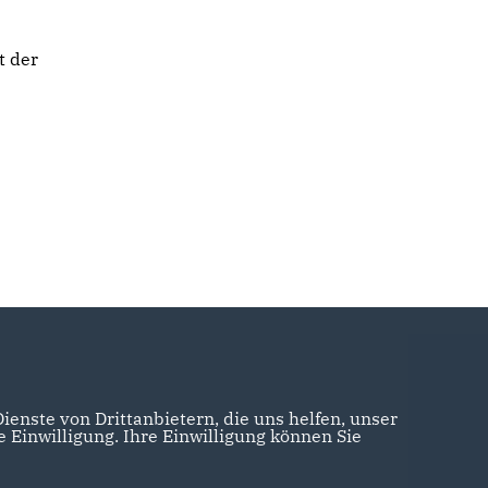
t der
enste von Drittanbietern, die uns helfen, unser
Einwilligung. Ihre Einwilligung können Sie