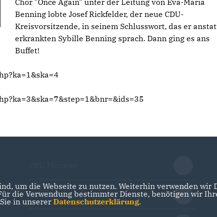
Chor "Once Again" unter der Leitung von Eva-Maria
Benning lobte Josef Rickfelder, der neue CDU-
Kreisvorsitzende, in seinem Schlusswort, das er anstat
erkrankten Sybille Benning sprach. Dann ging es ans
Buffet!
php?ka=1&ska=4
.php?ka=3&ska=7&step=1&bnr=&ids=35
CDU Münster
nd, um die Webseite zu nutzen. Weiterhin verwenden wir Di
r die Verwendung bestimmter Dienste, benötigen wir Ihre 
CDU NRW
 Sie in unserer
Datenschutzerklärung
.